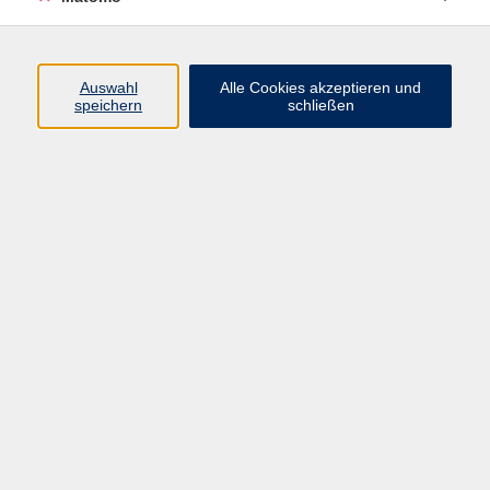
Programm
Auswahl
Alle Cookies akzeptieren und
Junge vhs
speichern
schließen
Gesellschaft / Politik / Natur
Kultur / Kunst / Kreativität
Beruf / IT / Digitale Teilhabe
Fremdsprachen
Deutsch / Integration
Gesundheit / Kochkultur / Familie
vhs.Online
Schüler:innen
Inhalte