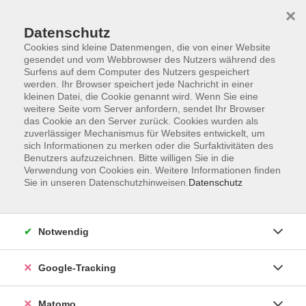
×
Datenschutz
Cookies sind kleine Datenmengen, die von einer Website
gesendet und vom Webbrowser des Nutzers während des
Surfens auf dem Computer des Nutzers gespeichert
Skip to main content
werden. Ihr Browser speichert jede Nachricht in einer
kleinen Datei, die Cookie genannt wird. Wenn Sie eine
weitere Seite vom Server anfordern, sendet Ihr Browser
Der Kurs konnte nicht gefunden werden.
das Cookie an den Server zurück. Cookies wurden als
zuverlässiger Mechanismus für Websites entwickelt, um
sich Informationen zu merken oder die Surfaktivitäten des
Benutzers aufzuzeichnen. Bitte willigen Sie in die
Verwendung von Cookies ein. Weitere Informationen finden
Sie in unseren Datenschutzhinweisen.
Datenschutz
AGB
Datenschutzerklärung
Barrierefreiheit
Notwendig
Widerrufsbelehrung
Widerruf
Google-Tracking
Impressum
Matomo