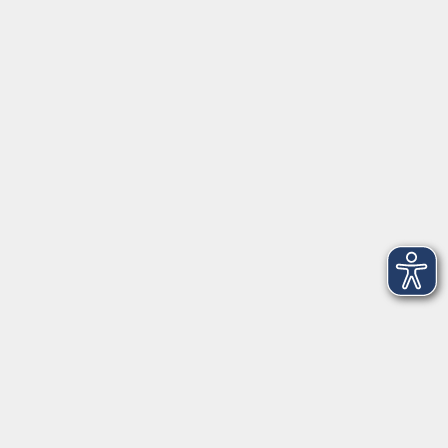
Öffnungszeiten
Geschäftsstelle
Münchener Straße 3
Montag 09:00 - 12:00
14:00 - 17:00
Dienstag 09:00 - 12:00
14:00 - 17:00
Mittwoch 09:00 - 12:00
Donnerstag 09:00 - 12:00
14:00 - 19:30
Freitag 09:00 - 12:00