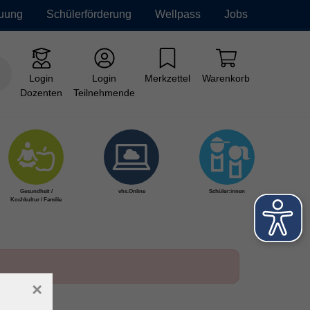
euung
Schülerförderung
Wellpass
Jobs
Login
Login
Merkzettel
Warenkorb
Dozenten
Teilnehmende
Gesundheit /
vhs.Online
Schüler:innen
Kochkultur / Familie
×