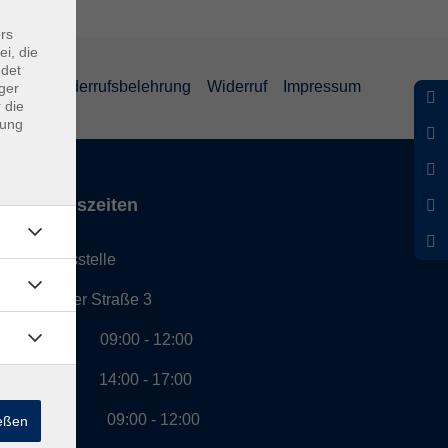
rs
ei, die
ndet
eiheit
Widerrufsbelehrung
Widerruf
Impressum
ger
 die
dung
Öffnungszeiten
Geschäftsstelle
Münchener Straße 3
Montag 09:00 - 12:00
14:00 - 17:00
Dienstag 09:00 - 12:00
ießen