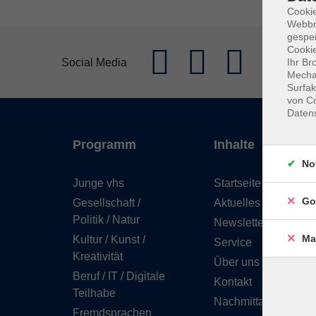
Cookie
Webbr
gespei
Cookie
Social Media
Ihr Br
Mechan
Surfak
von Co
Daten
Programm
Inhalte
No
Junge vhs
Startseite
Go
Gesellschaft /
Aktuelles
Politik / Natur
Newsletter
Ma
Kultur / Kunst /
Service
Kreativität
Über uns
Beruf / IT / Digitale
Kontakt
Teilhabe
Nachmittagsbetreuu
Fremdsprachen