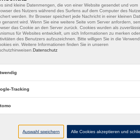
s sind kleine Datenmengen, die von einer Website gesendet und vom
owser des Nutzers während des Surfens auf dem Computer des Nutze
chert werden. Ihr Browser speichert jede Nachricht in einer kleinen Dat
 genannt wird. Wenn Sie eine weitere Seite vom Server anfordern, se
AGB
Datenschutzerklärung
Barrierefr
owser das Cookie an den Server zurück. Cookies wurden als zuverlässi
ismus für Websites entwickelt, um sich Informationen zu merken oder
tivitäten des Benutzers aufzuzeichnen. Bitte willigen Sie in die Verwen
okies ein. Weitere Informationen finden Sie in unseren
schutzhinweisen.
Datenschutz
Volkshochschule Haar e.V.
twendig
Geschäftsstelle im Poststadl
Münchener Straße 3
ogle-Tracking
85540 Haar
tomo
Telefon (089) 46 00 2 800
Fax (089) 46 00 2 850
info@vhs-haar.de
Auswahl speichern
Alle Cookies akzeptieren und schl
ng