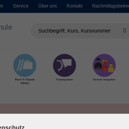
er
Service
Über uns
Kontakt
Nachmittagsbetr
Beruf / IT / Digitale
Fremdsprachen
Deutsch / Integration
Teilhabe
enschutz