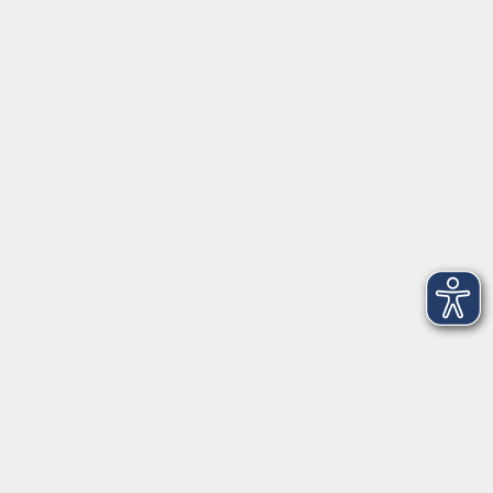
Öffnungszeiten
Geschäftsstelle
Münchener Straße 3
Montag 09:00 - 12:00
14:00 - 17:00
Dienstag 09:00 - 12:00
14:00 - 17:00
Mittwoch 09:00 - 12:00
Donnerstag 09:00 - 12:00
14:00 - 19:30
Freitag 09:00 - 12:00