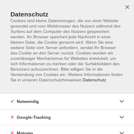
×
Datenschutz
Cookies sind kleine Datenmengen, die von einer Website
gesendet und vom Webbrowser des Nutzers während des
Surfens auf dem Computer des Nutzers gespeichert
Skip to main content
werden. Ihr Browser speichert jede Nachricht in einer
kleinen Datei, die Cookie genannt wird. Wenn Sie eine
weitere Seite vom Server anfordern, sendet Ihr Browser
Der Kurs konnte nicht gefunden werden.
das Cookie an den Server zurück. Cookies wurden als
zuverlässiger Mechanismus für Websites entwickelt, um
sich Informationen zu merken oder die Surfaktivitäten des
Benutzers aufzuzeichnen. Bitte willigen Sie in die
Verwendung von Cookies ein. Weitere Informationen finden
Sie in unseren Datenschutzhinweisen.
Datenschutz
AGB
Datenschutzerklärung
Barrierefreiheit
Notwendig
Widerrufsbelehrung
Widerruf
Google-Tracking
Impressum
Matomo