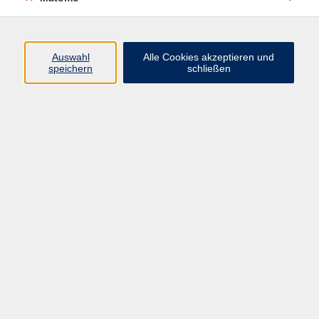
Programm
Auswahl
Alle Cookies akzeptieren und
Junge vhs
speichern
schließen
Gesellschaft / Politik / Natur
Kultur / Kunst / Kreativität
Beruf / IT / Digitale Teilhabe
Fremdsprachen
Deutsch / Integration
Gesundheit / Kochkultur / Familie
vhs.Online
Schüler:innen
Inhalte