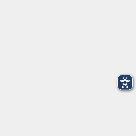
Öffnungszeiten
Geschäftsstelle
Münchener Straße 3
Montag 09:00 - 12:00
14:00 - 17:00
Dienstag 09:00 - 12:00
14:00 - 17:00
Mittwoch 09:00 - 12:00
Donnerstag 09:00 - 12:00
14:00 - 19:30
Freitag 09:00 - 12:00