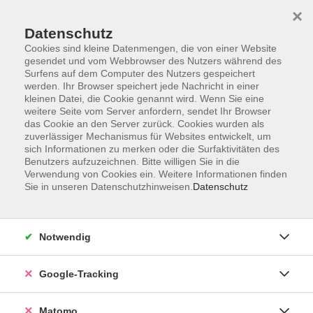
×
Datenschutz
Cookies sind kleine Datenmengen, die von einer Website
gesendet und vom Webbrowser des Nutzers während des
Surfens auf dem Computer des Nutzers gespeichert
Skip to main content
werden. Ihr Browser speichert jede Nachricht in einer
kleinen Datei, die Cookie genannt wird. Wenn Sie eine
weitere Seite vom Server anfordern, sendet Ihr Browser
Der Kurs konnte nicht gefunden werden.
das Cookie an den Server zurück. Cookies wurden als
zuverlässiger Mechanismus für Websites entwickelt, um
sich Informationen zu merken oder die Surfaktivitäten des
Benutzers aufzuzeichnen. Bitte willigen Sie in die
Verwendung von Cookies ein. Weitere Informationen finden
Sie in unseren Datenschutzhinweisen.
Datenschutz
AGB
Datenschutzerklärung
Barrierefreiheit
Notwendig
Widerrufsbelehrung
Widerruf
Google-Tracking
Impressum
Matomo