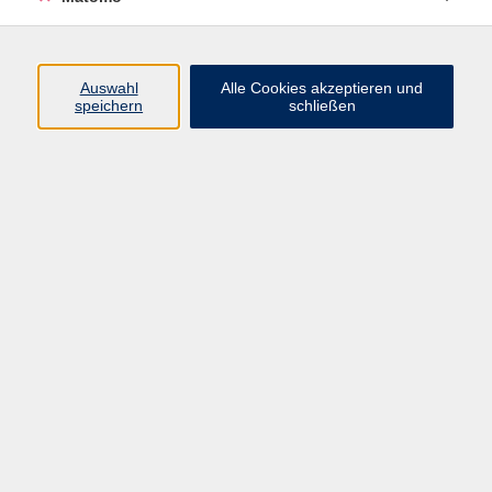
Programm
Auswahl
Alle Cookies akzeptieren und
Junge vhs
speichern
schließen
Gesellschaft / Politik / Natur
Kultur / Kunst / Kreativität
Beruf / IT / Digitale Teilhabe
Fremdsprachen
Deutsch / Integration
Gesundheit / Kochkultur / Familie
vhs.Online
Schüler:innen
Inhalte