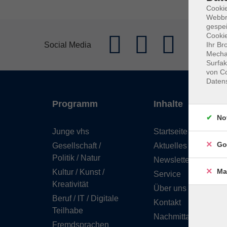
Cookie
Webbr
gespei
Cookie
Social Media
Ihr Br
Mechan
Surfak
von Co
Daten
Programm
Inhalte
No
Junge vhs
Startseite
Go
Gesellschaft /
Aktuelles
Politik / Natur
Newsletter
Ma
Kultur / Kunst /
Service
Kreativität
Über uns
Beruf / IT / Digitale
Kontakt
Teilhabe
Nachmittagsbetreuu
Fremdsprachen