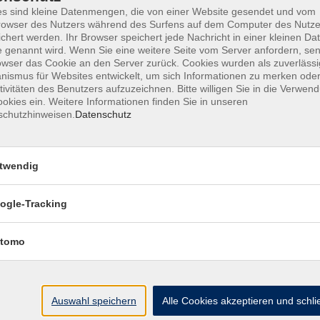
s sind kleine Datenmengen, die von einer Website gesendet und vom
owser des Nutzers während des Surfens auf dem Computer des Nutze
chert werden. Ihr Browser speichert jede Nachricht in einer kleinen Dat
 genannt wird. Wenn Sie eine weitere Seite vom Server anfordern, se
AGB
Datenschutzerklärung
Barrierefr
owser das Cookie an den Server zurück. Cookies wurden als zuverlässi
ismus für Websites entwickelt, um sich Informationen zu merken oder
tivitäten des Benutzers aufzuzeichnen. Bitte willigen Sie in die Verwen
okies ein. Weitere Informationen finden Sie in unseren
schutzhinweisen.
Datenschutz
Volkshochschule Haar e.V.
twendig
Geschäftsstelle im Poststadl
Münchener Straße 3
ogle-Tracking
85540 Haar
tomo
Telefon (089) 46 00 2 800
Fax (089) 46 00 2 850
info@vhs-haar.de
Auswahl speichern
Alle Cookies akzeptieren und schl
ng