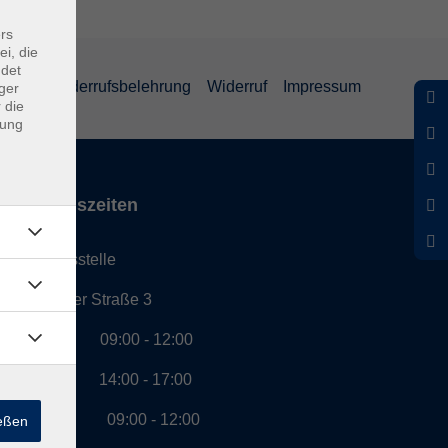
rs
ei, die
ndet
eiheit
Widerrufsbelehrung
Widerruf
Impressum
ger
 die
dung
Öffnungszeiten
Geschäftsstelle
Münchener Straße 3
Montag 09:00 - 12:00
14:00 - 17:00
Dienstag 09:00 - 12:00
ießen