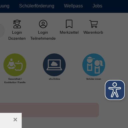
euung
Schülerförderung
Wellpass
Jobs
Login
Login
Merkzettel
Warenkorb
Dozenten
Teilnehmende
Gesundheit /
vhs.Online
Schüler:innen
Kochkultur / Familie
×