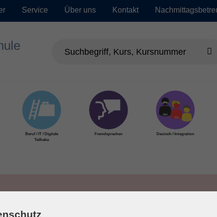
er
Service
Über uns
Kontakt
Nachmittagsbetr
Beruf / IT / Digitale
Fremdsprachen
Deutsch / Integration
Teilhabe
enschutz