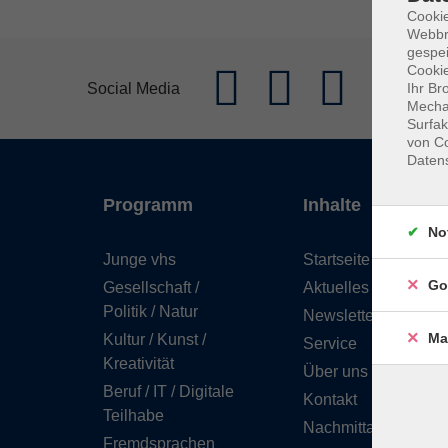
Cookie
Webbr
gespei
Cookie
Social Media
Ihr Br
Mechan
Surfak
von Co
Daten
Programm
Inhalte
No
Junge vhs
Startseite
Go
Gesellschaft /
Aktuelles
Politik / Natur
Newsletter
Ma
Kultur / Kunst /
Service
Kreativität
Über uns
Beruf / IT / Digitale
Kontakt
Teilhabe
Nachmittagsbetreuu
Fremdsprachen