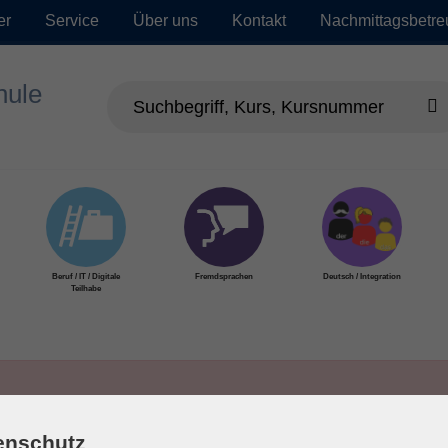
er
Service
Über uns
Kontakt
Nachmittagsbetr
Beruf / IT / Digitale
Fremdsprachen
Deutsch / Integration
Teilhabe
enschutz