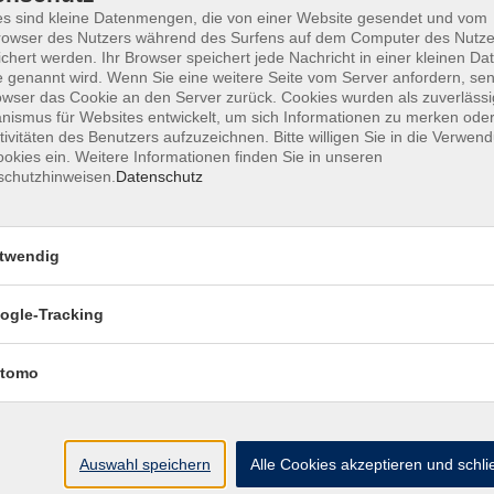
s sind kleine Datenmengen, die von einer Website gesendet und vom
owser des Nutzers während des Surfens auf dem Computer des Nutze
chert werden. Ihr Browser speichert jede Nachricht in einer kleinen Dat
 genannt wird. Wenn Sie eine weitere Seite vom Server anfordern, se
AGB
Datenschutzerklärung
Barrierefr
owser das Cookie an den Server zurück. Cookies wurden als zuverlässi
ismus für Websites entwickelt, um sich Informationen zu merken oder
tivitäten des Benutzers aufzuzeichnen. Bitte willigen Sie in die Verwen
okies ein. Weitere Informationen finden Sie in unseren
schutzhinweisen.
Datenschutz
Volkshochschule Haar e.V.
twendig
Geschäftsstelle im Poststadl
Münchener Straße 3
ogle-Tracking
85540 Haar
tomo
Telefon (089) 46 00 2 800
Fax (089) 46 00 2 850
info@vhs-haar.de
Auswahl speichern
Alle Cookies akzeptieren und schl
ng