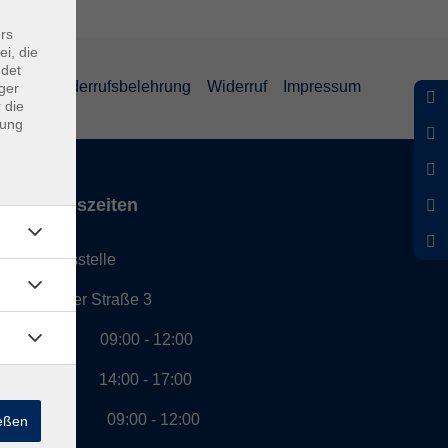
rs
ei, die
ndet
eiheit
Widerrufsbelehrung
Widerruf
Impressum
ger
 die
dung
Öffnungszeiten
Geschäftsstelle
Münchener Straße 3
Montag 09:00 - 12:00
14:00 - 17:00
Dienstag 09:00 - 12:00
ießen