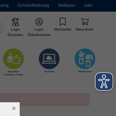
euung
Schülerförderung
Wellpass
Jobs
Login
Login
Merkzettel
Warenkorb
Dozenten
Teilnehmende
Gesundheit /
vhs.Online
Schüler:innen
Kochkultur / Familie
×