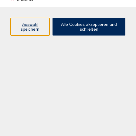
Programm
Auswahl
Alle Cookies akzeptieren und
Junge vhs
speichern
schließen
Gesellschaft / Politik / Natur
Kultur / Kunst / Kreativität
Beruf / IT / Digitale Teilhabe
Fremdsprachen
Deutsch / Integration
Gesundheit / Kochkultur / Familie
vhs.Online
Schüler:innen
Inhalte