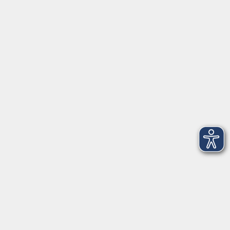
Öffnungszeiten
Geschäftsstelle
Münchener Straße 3
Montag 09:00 - 12:00
14:00 - 17:00
Dienstag 09:00 - 12:00
14:00 - 17:00
Mittwoch 09:00 - 12:00
Donnerstag 09:00 - 12:00
14:00 - 19:30
Freitag 09:00 - 12:00