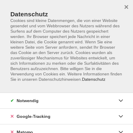
×
Datenschutz
Cookies sind kleine Datenmengen, die von einer Website
gesendet und vom Webbrowser des Nutzers während des
Surfens auf dem Computer des Nutzers gespeichert
Skip to main content
werden. Ihr Browser speichert jede Nachricht in einer
kleinen Datei, die Cookie genannt wird. Wenn Sie eine
weitere Seite vom Server anfordern, sendet Ihr Browser
Der Kurs konnte nicht gefunden werden.
das Cookie an den Server zurück. Cookies wurden als
zuverlässiger Mechanismus für Websites entwickelt, um
sich Informationen zu merken oder die Surfaktivitäten des
Benutzers aufzuzeichnen. Bitte willigen Sie in die
Verwendung von Cookies ein. Weitere Informationen finden
Sie in unseren Datenschutzhinweisen.
Datenschutz
AGB
Datenschutzerklärung
Barrierefreiheit
Notwendig
Widerrufsbelehrung
Widerruf
Google-Tracking
Impressum
Matomo