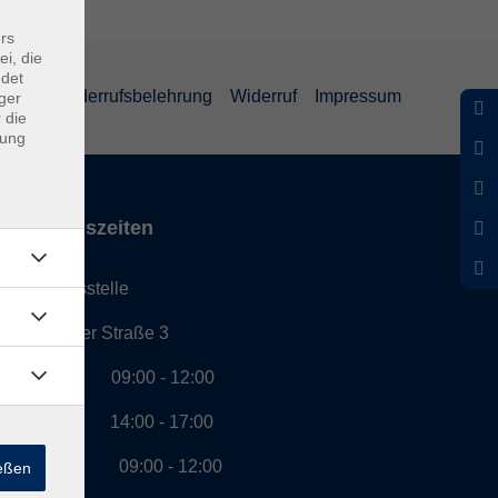
rs
ei, die
ndet
eiheit
Widerrufsbelehrung
Widerruf
Impressum
ger
 die
dung
Öffnungszeiten
Geschäftsstelle
Münchener Straße 3
Montag 09:00 - 12:00
14:00 - 17:00
Dienstag 09:00 - 12:00
ießen