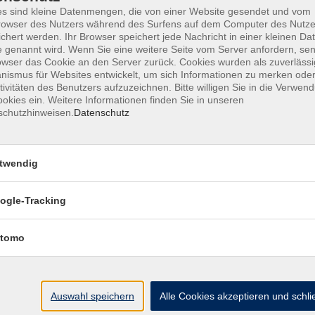
s sind kleine Datenmengen, die von einer Website gesendet und vom
owser des Nutzers während des Surfens auf dem Computer des Nutze
chert werden. Ihr Browser speichert jede Nachricht in einer kleinen Dat
 genannt wird. Wenn Sie eine weitere Seite vom Server anfordern, se
AGB
Datenschutzerklärung
Barrierefr
owser das Cookie an den Server zurück. Cookies wurden als zuverlässi
ismus für Websites entwickelt, um sich Informationen zu merken oder
tivitäten des Benutzers aufzuzeichnen. Bitte willigen Sie in die Verwen
okies ein. Weitere Informationen finden Sie in unseren
schutzhinweisen.
Datenschutz
Volkshochschule Haar e.V.
twendig
Geschäftsstelle im Poststadl
Münchener Straße 3
ogle-Tracking
85540 Haar
tomo
Telefon (089) 46 00 2 800
Fax (089) 46 00 2 850
info@vhs-haar.de
Auswahl speichern
Alle Cookies akzeptieren und schl
ng