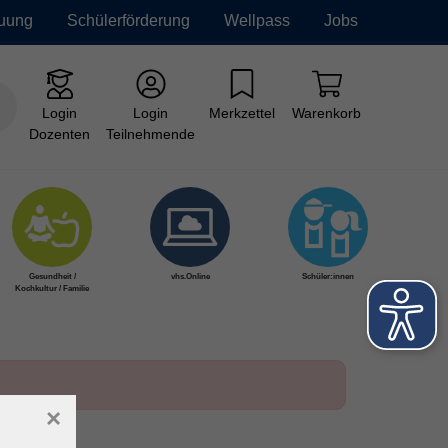
euung
Schülerförderung
Wellpass
Jobs
Login
Login
Merkzettel
Warenkorb
Dozenten
Teilnehmende
Gesundheit /
vhs.Online
Schüler:innen
Kochkultur / Familie
×