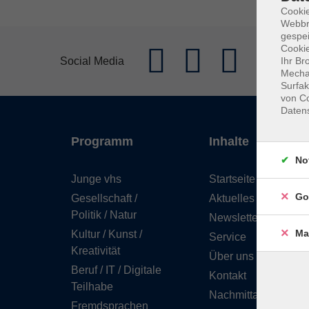
Cookie
Webbr
gespei
Cookie
Social Media
Ihr Br
Mechan
Surfak
von Co
Daten
Programm
Inhalte
No
Junge vhs
Startseite
Go
Gesellschaft /
Aktuelles
Politik / Natur
Newsletter
Ma
Kultur / Kunst /
Service
Kreativität
Über uns
Beruf / IT / Digitale
Kontakt
Teilhabe
Nachmittagsbetreuu
Fremdsprachen