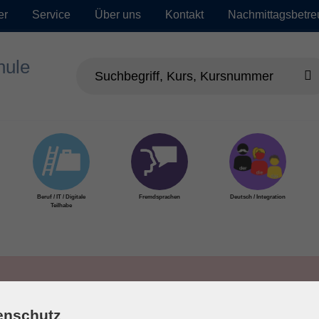
er
Service
Über uns
Kontakt
Nachmittagsbetr
Beruf / IT / Digitale
Fremdsprachen
Deutsch / Integration
Teilhabe
enschutz