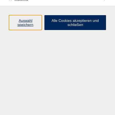
Programm
Auswahl
Alle Cookies akzeptieren und
Junge vhs
speichern
schließen
Gesellschaft / Politik / Natur
Kultur / Kunst / Kreativität
Beruf / IT / Digitale Teilhabe
Fremdsprachen
Deutsch / Integration
Gesundheit / Kochkultur / Familie
vhs.Online
Schüler:innen
Inhalte