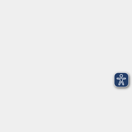
Öffnungszeiten
Geschäftsstelle
Münchener Straße 3
Montag 09:00 - 12:00
14:00 - 17:00
Dienstag 09:00 - 12:00
14:00 - 17:00
Mittwoch 09:00 - 12:00
Donnerstag 09:00 - 12:00
14:00 - 19:30
Freitag 09:00 - 12:00