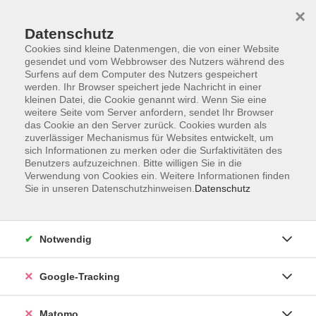
×
Datenschutz
Cookies sind kleine Datenmengen, die von einer Website
gesendet und vom Webbrowser des Nutzers während des
Surfens auf dem Computer des Nutzers gespeichert
Skip to main content
werden. Ihr Browser speichert jede Nachricht in einer
kleinen Datei, die Cookie genannt wird. Wenn Sie eine
weitere Seite vom Server anfordern, sendet Ihr Browser
Der Kurs konnte nicht gefunden werden.
das Cookie an den Server zurück. Cookies wurden als
zuverlässiger Mechanismus für Websites entwickelt, um
sich Informationen zu merken oder die Surfaktivitäten des
Benutzers aufzuzeichnen. Bitte willigen Sie in die
Verwendung von Cookies ein. Weitere Informationen finden
Sie in unseren Datenschutzhinweisen.
Datenschutz
AGB
Datenschutzerklärung
Barrierefreiheit
Notwendig
Widerrufsbelehrung
Widerruf
Google-Tracking
Impressum
Matomo