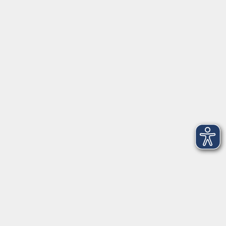
Öffnungszeiten
Geschäftsstelle
Münchener Straße 3
Montag 09:00 - 12:00
14:00 - 17:00
Dienstag 09:00 - 12:00
14:00 - 17:00
Mittwoch 09:00 - 12:00
Donnerstag 09:00 - 12:00
14:00 - 19:30
Freitag 09:00 - 12:00