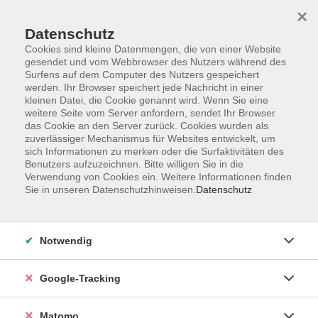
×
Datenschutz
Cookies sind kleine Datenmengen, die von einer Website
gesendet und vom Webbrowser des Nutzers während des
Surfens auf dem Computer des Nutzers gespeichert
Skip to main content
werden. Ihr Browser speichert jede Nachricht in einer
kleinen Datei, die Cookie genannt wird. Wenn Sie eine
weitere Seite vom Server anfordern, sendet Ihr Browser
Der Kurs konnte nicht gefunden werden.
das Cookie an den Server zurück. Cookies wurden als
zuverlässiger Mechanismus für Websites entwickelt, um
sich Informationen zu merken oder die Surfaktivitäten des
Benutzers aufzuzeichnen. Bitte willigen Sie in die
Verwendung von Cookies ein. Weitere Informationen finden
Sie in unseren Datenschutzhinweisen.
Datenschutz
AGB
Datenschutzerklärung
Barrierefreiheit
Notwendig
Widerrufsbelehrung
Widerruf
Google-Tracking
Impressum
Matomo