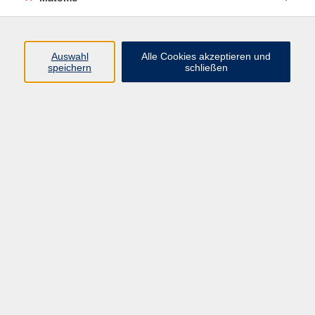
Programm
Auswahl
Alle Cookies akzeptieren und
Junge vhs
speichern
schließen
Gesellschaft / Politik / Natur
Kultur / Kunst / Kreativität
Beruf / IT / Digitale Teilhabe
Fremdsprachen
Deutsch / Integration
Gesundheit / Kochkultur / Familie
vhs.Online
Schüler:innen
Inhalte