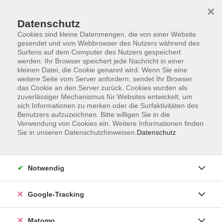
×
Datenschutz
Cookies sind kleine Datenmengen, die von einer Website
gesendet und vom Webbrowser des Nutzers während des
Surfens auf dem Computer des Nutzers gespeichert
Skip to main content
werden. Ihr Browser speichert jede Nachricht in einer
kleinen Datei, die Cookie genannt wird. Wenn Sie eine
weitere Seite vom Server anfordern, sendet Ihr Browser
Der Kurs konnte nicht gefunden werden.
das Cookie an den Server zurück. Cookies wurden als
zuverlässiger Mechanismus für Websites entwickelt, um
sich Informationen zu merken oder die Surfaktivitäten des
Benutzers aufzuzeichnen. Bitte willigen Sie in die
Verwendung von Cookies ein. Weitere Informationen finden
Sie in unseren Datenschutzhinweisen.
Datenschutz
AGB
Datenschutzerklärung
Barrierefreiheit
Notwendig
Widerrufsbelehrung
Widerruf
Google-Tracking
Impressum
Matomo