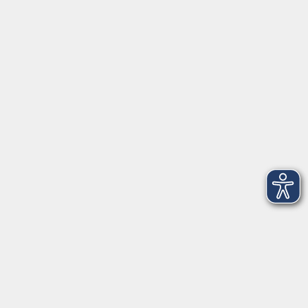
Öffnungszeiten
Geschäftsstelle
Münchener Straße 3
Montag 09:00 - 12:00
14:00 - 17:00
Dienstag 09:00 - 12:00
14:00 - 17:00
Mittwoch 09:00 - 12:00
Donnerstag 09:00 - 12:00
14:00 - 19:30
Freitag 09:00 - 12:00