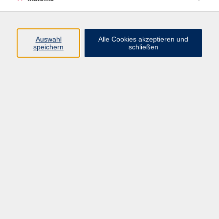
Programm
Auswahl
Alle Cookies akzeptieren und
Junge vhs
speichern
schließen
Gesellschaft / Politik / Natur
Kultur / Kunst / Kreativität
Beruf / IT / Digitale Teilhabe
Fremdsprachen
Deutsch / Integration
Gesundheit / Kochkultur / Familie
vhs.Online
Schüler:innen
Inhalte