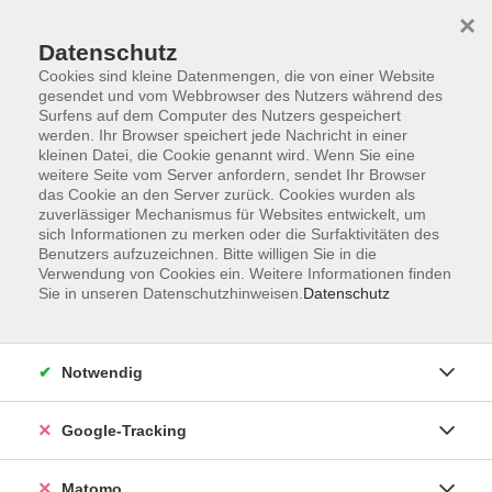
×
Datenschutz
Cookies sind kleine Datenmengen, die von einer Website
gesendet und vom Webbrowser des Nutzers während des
Surfens auf dem Computer des Nutzers gespeichert
Skip to main content
werden. Ihr Browser speichert jede Nachricht in einer
kleinen Datei, die Cookie genannt wird. Wenn Sie eine
weitere Seite vom Server anfordern, sendet Ihr Browser
Der Kurs konnte nicht gefunden werden.
das Cookie an den Server zurück. Cookies wurden als
zuverlässiger Mechanismus für Websites entwickelt, um
sich Informationen zu merken oder die Surfaktivitäten des
Benutzers aufzuzeichnen. Bitte willigen Sie in die
Verwendung von Cookies ein. Weitere Informationen finden
Sie in unseren Datenschutzhinweisen.
Datenschutz
AGB
Datenschutzerklärung
Barrierefreiheit
Notwendig
Widerrufsbelehrung
Widerruf
Google-Tracking
Impressum
Matomo