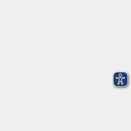
Öffnungszeiten
Geschäftsstelle
Münchener Straße 3
Montag 09:00 - 12:00
14:00 - 17:00
Dienstag 09:00 - 12:00
14:00 - 17:00
Mittwoch 09:00 - 12:00
Donnerstag 09:00 - 12:00
14:00 - 19:30
Freitag 09:00 - 12:00