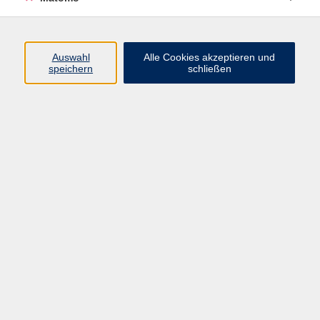
Programm
Auswahl
Alle Cookies akzeptieren und
Junge vhs
speichern
schließen
Gesellschaft / Politik / Natur
Kultur / Kunst / Kreativität
Beruf / IT / Digitale Teilhabe
Fremdsprachen
Deutsch / Integration
Gesundheit / Kochkultur / Familie
vhs.Online
Schüler:innen
Inhalte