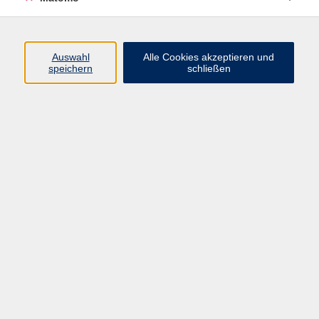
Programm
Auswahl
Alle Cookies akzeptieren und
Junge vhs
speichern
schließen
Gesellschaft / Politik / Natur
Kultur / Kunst / Kreativität
Beruf / IT / Digitale Teilhabe
Fremdsprachen
Deutsch / Integration
Gesundheit / Kochkultur / Familie
vhs.Online
Schüler:innen
Inhalte