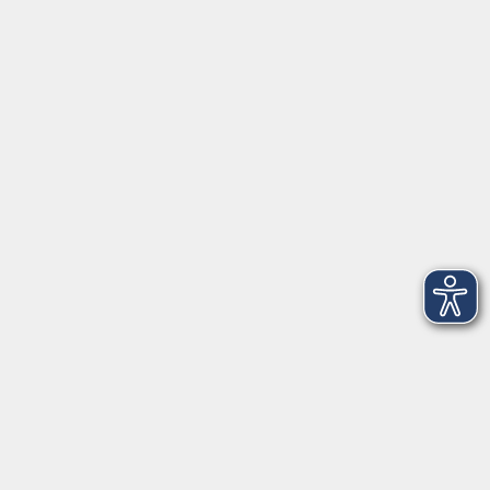
Öffnungszeiten
Geschäftsstelle
Münchener Straße 3
Montag 09:00 - 12:00
14:00 - 17:00
Dienstag 09:00 - 12:00
14:00 - 17:00
Mittwoch 09:00 - 12:00
Donnerstag 09:00 - 12:00
14:00 - 19:30
Freitag 09:00 - 12:00