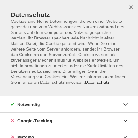
×
Datenschutz
Cookies sind kleine Datenmengen, die von einer Website
gesendet und vom Webbrowser des Nutzers während des
Surfens auf dem Computer des Nutzers gespeichert
Skip to main content
werden. Ihr Browser speichert jede Nachricht in einer
kleinen Datei, die Cookie genannt wird. Wenn Sie eine
weitere Seite vom Server anfordern, sendet Ihr Browser
Der Kurs konnte nicht gefunden werden.
das Cookie an den Server zurück. Cookies wurden als
zuverlässiger Mechanismus für Websites entwickelt, um
sich Informationen zu merken oder die Surfaktivitäten des
Benutzers aufzuzeichnen. Bitte willigen Sie in die
Verwendung von Cookies ein. Weitere Informationen finden
Sie in unseren Datenschutzhinweisen.
Datenschutz
AGB
Datenschutzerklärung
Barrierefreiheit
Notwendig
Widerrufsbelehrung
Widerruf
Google-Tracking
Impressum
Matomo