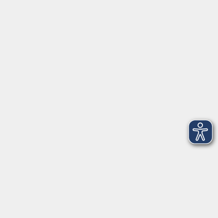
Öffnungszeiten
Geschäftsstelle
Münchener Straße 3
Montag 09:00 - 12:00
14:00 - 17:00
Dienstag 09:00 - 12:00
14:00 - 17:00
Mittwoch 09:00 - 12:00
Donnerstag 09:00 - 12:00
14:00 - 19:30
Freitag 09:00 - 12:00