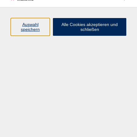
Programm
Auswahl
Alle Cookies akzeptieren und
Junge vhs
speichern
schließen
Gesellschaft / Politik / Natur
Kultur / Kunst / Kreativität
Beruf / IT / Digitale Teilhabe
Fremdsprachen
Deutsch / Integration
Gesundheit / Kochkultur / Familie
vhs.Online
Schüler:innen
Inhalte