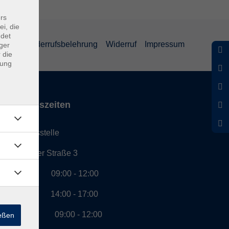
rs
ei, die
ndet
eiheit
Widerrufsbelehrung
Widerruf
Impressum
ger
 die
dung
Öffnungszeiten
Geschäftsstelle
Münchener Straße 3
Montag 09:00 - 12:00
14:00 - 17:00
Dienstag 09:00 - 12:00
ießen