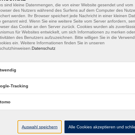
s sind kleine Datenmengen, die von einer Website gesendet und vom
owser des Nutzers während des Surfens auf dem Computer des Nutze
chert werden. Ihr Browser speichert jede Nachricht in einer kleinen Dat
 genannt wird. Wenn Sie eine weitere Seite vom Server anfordern, se
AGB
Datenschutzerklärung
Barrierefr
owser das Cookie an den Server zurück. Cookies wurden als zuverlässi
ismus für Websites entwickelt, um sich Informationen zu merken oder
tivitäten des Benutzers aufzuzeichnen. Bitte willigen Sie in die Verwen
okies ein. Weitere Informationen finden Sie in unseren
schutzhinweisen.
Datenschutz
Volkshochschule Haar e.V.
twendig
Geschäftsstelle im Poststadl
Münchener Straße 3
ogle-Tracking
85540 Haar
tomo
Telefon (089) 46 00 2 800
Fax (089) 46 00 2 850
info@vhs-haar.de
Auswahl speichern
Alle Cookies akzeptieren und schl
ng