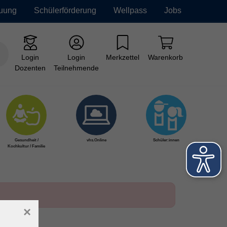
euung
Schülerförderung
Wellpass
Jobs
Login
Login
Merkzettel
Warenkorb
Dozenten
Teilnehmende
Gesundheit /
vhs.Online
Schüler:innen
Kochkultur / Familie
×