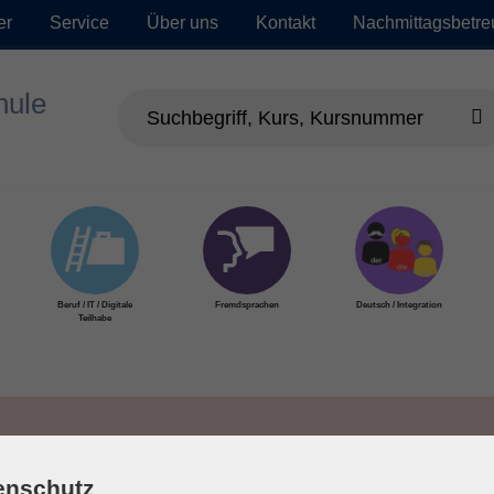
er
Service
Über uns
Kontakt
Nachmittagsbetr
Beruf / IT / Digitale
Fremdsprachen
Deutsch / Integration
Teilhabe
enschutz