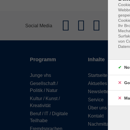
Cookie
Webbr
gespei
Cookie
Social Media
Ihr Br
Mechan
Surfak
von Co
Daten
Programm
Inhalte
No
Junge vhs
Startseite
Go
Gesellschaft /
Aktuelles
Politik / Natur
Newsletter
Ma
Kultur / Kunst /
Service
Kreativität
Über uns
Beruf / IT / Digitale
Kontakt
Teilhabe
Nachmittagsbetreuu
Fremdsprachen