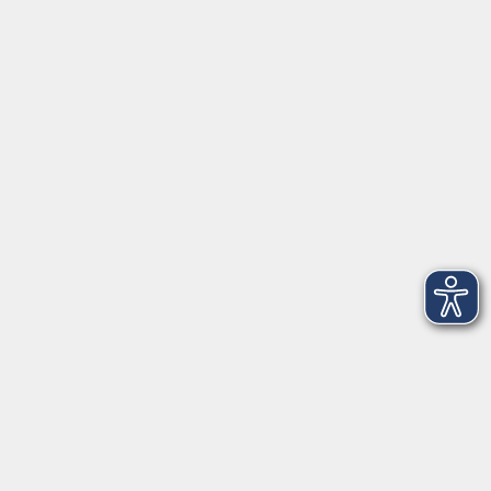
Öffnungszeiten
Geschäftsstelle
Münchener Straße 3
Montag 09:00 - 12:00
14:00 - 17:00
Dienstag 09:00 - 12:00
14:00 - 17:00
Mittwoch 09:00 - 12:00
Donnerstag 09:00 - 12:00
14:00 - 19:30
Freitag 09:00 - 12:00