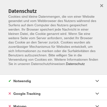
×
Datenschutz
Cookies sind kleine Datenmengen, die von einer Website
gesendet und vom Webbrowser des Nutzers während des
Surfens auf dem Computer des Nutzers gespeichert
Skip to main content
werden. Ihr Browser speichert jede Nachricht in einer
kleinen Datei, die Cookie genannt wird. Wenn Sie eine
weitere Seite vom Server anfordern, sendet Ihr Browser
Der Kurs konnte nicht gefunden werden.
das Cookie an den Server zurück. Cookies wurden als
zuverlässiger Mechanismus für Websites entwickelt, um
sich Informationen zu merken oder die Surfaktivitäten des
Benutzers aufzuzeichnen. Bitte willigen Sie in die
Verwendung von Cookies ein. Weitere Informationen finden
AGB
Sie in unseren Datenschutzhinweisen.
Datenschutz
Datenschutzerklärung
Barrierefreiheit
Notwendig
Widerrufsbelehrung
Widerruf
Google-Tracking
Impressum
Matomo