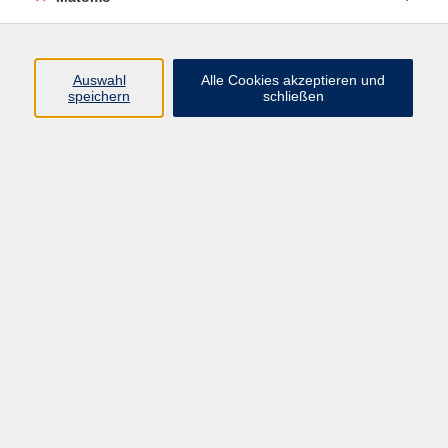
Programm
Auswahl
Alle Cookies akzeptieren und
Junge vhs
speichern
schließen
Gesellschaft / Politik / Natur
Kultur / Kunst / Kreativität
Beruf / IT / Digitale Teilhabe
Fremdsprachen
Deutsch / Integration
Gesundheit / Kochkultur / Familie
vhs.Online
Schüler:innen
Inhalte