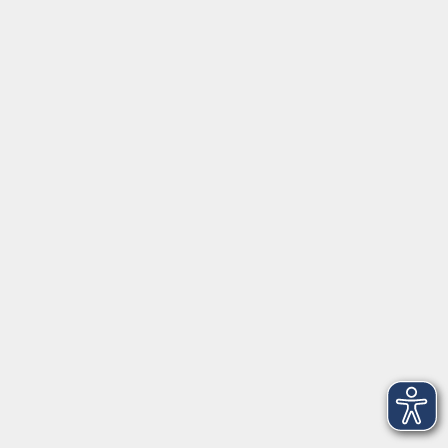
Volkshochschule Haar e.V.
Geschäftsstelle im Poststadl
Münchener Straße 3
85540 Haar
Telefon (089) 46 00 2 800
Fax (089) 46 00 2 850
info@vhs-haar.de
Gesundheitszentrum
Friedrich-Ebert-Straße 12
85540 Haar
Telefon (089) 46 00 2 800
Fax (089) 46 00 2 816
info@vhs-haar.de