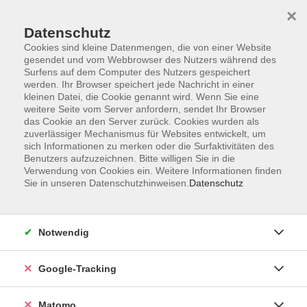
×
Datenschutz
Cookies sind kleine Datenmengen, die von einer Website
gesendet und vom Webbrowser des Nutzers während des
Surfens auf dem Computer des Nutzers gespeichert
Skip to main content
You are here:
werden. Ihr Browser speichert jede Nachricht in einer
Nachmittagsbetreuung
kleinen Datei, die Cookie genannt wird. Wenn Sie eine
GGTS / gebundene Ganztagesschule
weitere Seite vom Server anfordern, sendet Ihr Browser
das Cookie an den Server zurück. Cookies wurden als
zuverlässiger Mechanismus für Websites entwickelt, um
sich Informationen zu merken oder die Surfaktivitäten des
Willkommen bei der gebundenen
Benutzers aufzuzeichnen. Bitte willigen Sie in die
Ganztagesklasse in der Mittelschule
Verwendung von Cookies ein. Weitere Informationen finden
Sie in unseren Datenschutzhinweisen.
Datenschutz
Haar!
Wir freuen uns, Sie auf unserer Webseite begrüßen zu
Notwendig
dürfen.
Google-Tracking
Träger:
Matomo