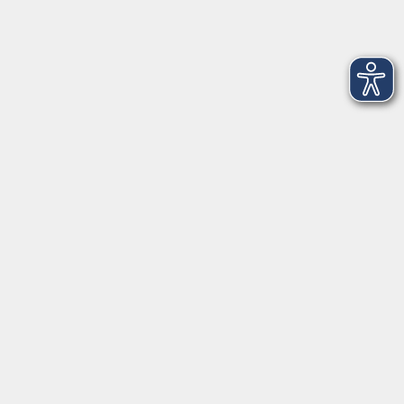
Telefon (089) 46 00 2 800
Fax (089) 46 00 2 850
info@vhs-haar.de
Gesundheitszentrum
Friedrich-Ebert-Straße 12
85540 Haar
Telefon (089) 46 00 2 800
Fax (089) 46 00 2 816
info@vhs-haar.de