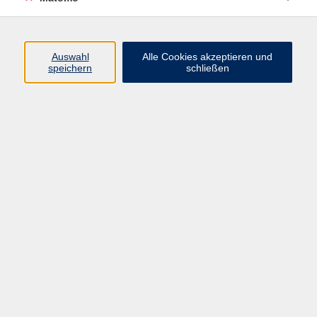
Anleitung für Zoom über die vhsCloud
Auswahl
Alle Cookies akzeptieren und
Ergebnisse filtern
speichern
schließen
Griechisch A1
Mo. 28.09.2026 19:15
Online
Spanisch B1
Mo. 28.09.2026 19:30
Haar