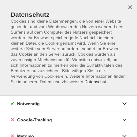
×
Datenschutz
Cookies sind kleine Datenmengen, die von einer Website
gesendet und vom Webbrowser des Nutzers während des
Surfens auf dem Computer des Nutzers gespeichert
Skip to main content
werden. Ihr Browser speichert jede Nachricht in einer
kleinen Datei, die Cookie genannt wird. Wenn Sie eine
weitere Seite vom Server anfordern, sendet Ihr Browser
das Cookie an den Server zurück. Cookies wurden als
Sprachen
zuverlässiger Mechanismus für Websites entwickelt, um
sich Informationen zu merken oder die Surfaktivitäten des
Benutzers aufzuzeichnen. Bitte willigen Sie in die
Verwendung von Cookies ein. Weitere Informationen finden
Sie in unseren Datenschutzhinweisen.
Datenschutz
22 Kurse
Notwendig
zurück zu vhs.Online
Google-Tracking
Anleitung für Zoom
Matomo